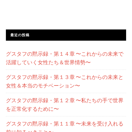
在
を
解
釈
最近の投稿
す
る
グスタフの黙示録・第１４章 〜これからの未来で
５
活躍していく女性たち＆世界情勢〜
つ
の
グスタフの黙示録・第１３章 〜これからの未来と
ア
女性＆本当のモチベーション〜
プ
ロ
グスタフの黙示録・第１２章 〜私たちの手で世界
ー
を正常化するために〜
チ
グスタフの黙示録・第１１章 〜未来を受け入れる