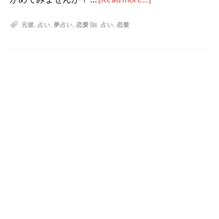
夢
元彼
,
占い
,
夢占い
,
恋愛
占い
,
恋愛
占
い〜
元
彼
PRIMARY
が
SIDEBAR
夢
に
現
れ
た！
元
彼
の
存