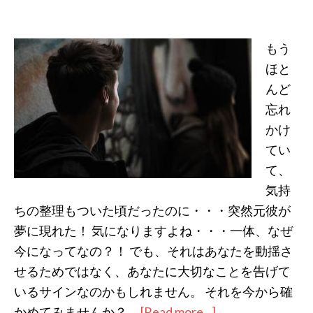
もう
ほと
んど
忘れ
かけ
てい
て、
気持
ちの整理もついた頃だったのに・・・突然元彼が
夢に現れた！ 気になりますよね・・・一体、なぜ
今になってなの？！ でも、それはあなたを動揺さ
せるためではなく、あなたに大切なことを告げて
いるサインなのかもしれません。 それを今から確
かめてみませんか？ …
[Read more...]
about