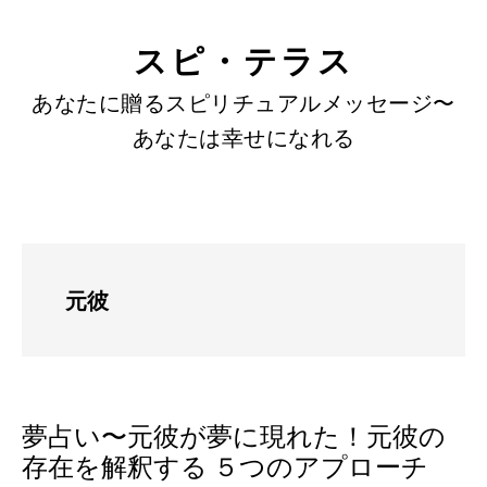
SKIP
Skip
Skip
to
to
LINKS
スピ・テラス
content
primary
あなたに贈るスピリチュアルメッセージ〜
sidebar
あなたは幸せになれる
元彼
夢占い〜元彼が夢に現れた！元彼の
存在を解釈する ５つのアプローチ