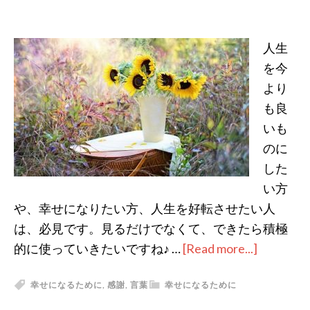
人生
を今
より
も良
いも
のに
した
い方
や、幸せになりたい方、人生を好転させたい人
は、必見です。見るだけでなくて、できたら積極
的に使っていきたいですね♪ …
[Read more...]
about
人
幸せになるために
,
感謝
,
言葉
幸せになるために
生
を