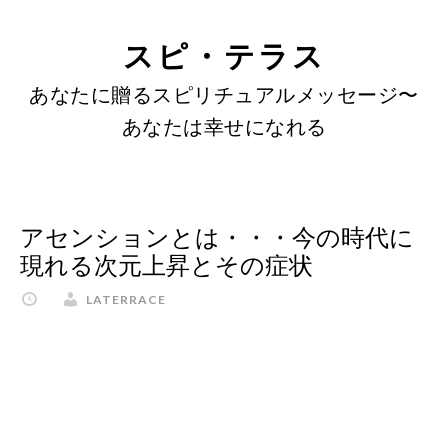
SKIP
Skip
Skip
to
to
LINKS
スピ・テラス
content
primary
あなたに贈るスピリチュアルメッセージ〜
sidebar
あなたは幸せになれる
アセンションとは・・・今の時代に
現れる次元上昇とその症状
LATERRACE