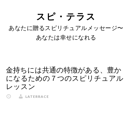
SKIP
Skip
Skip
to
to
LINKS
スピ・テラス
content
primary
あなたに贈るスピリチュアルメッセージ〜
sidebar
あなたは幸せになれる
金持ちには共通の特徴がある、豊か
になるための７つのスピリチュアル
レッスン
LATERRACE