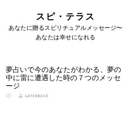
SKIP
Skip
Skip
to
to
LINKS
スピ・テラス
content
primary
あなたに贈るスピリチュアルメッセージ〜
sidebar
あなたは幸せになれる
夢占いで今のあなたがわかる、夢の
中に雷に遭遇した時の７つのメッセ
ージ
LATERRACE