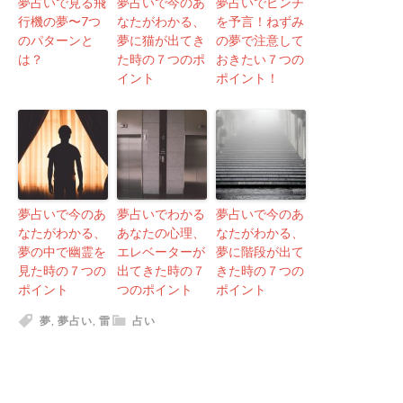
夢占いで見る飛
夢占いで今のあ
夢占いでピンチ
行機の夢〜7つ
なたがわかる、
を予言！ねずみ
のパターンと
夢に猫が出てき
の夢で注意して
は？
た時の７つのポ
おきたい７つの
イント
ポイント！
夢占いで今のあ
夢占いでわかる
夢占いで今のあ
なたがわかる、
あなたの心理、
なたがわかる、
夢の中で幽霊を
エレベーターが
夢に階段が出て
見た時の７つの
出てきた時の７
きた時の７つの
ポイント
つのポイント
ポイント
夢
,
夢占い
,
雷
占い