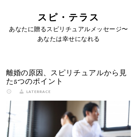
SKIP
Skip
Skip
to
to
LINKS
スピ・テラス
content
primary
あなたに贈るスピリチュアルメッセージ〜
sidebar
あなたは幸せになれる
離婚の原因、スピリチュアルから見
た5つのポイント
LATERRACE