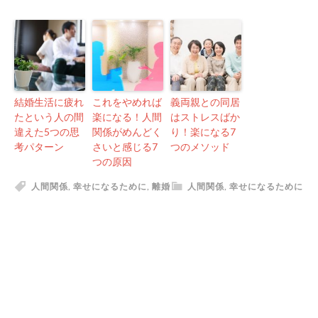
結婚生活に疲れ
これをやめれば
義両親との同居
たという人の間
楽になる！人間
はストレスばか
違えた5つの思
関係がめんどく
り！楽になる7
考パターン
さいと感じる7
つのメソッド
つの原因
人間関係
,
幸せになるために
,
離婚
人間関係
,
幸せになるために
READER
PRIMARY
INTERACTIONS
SIDEBAR