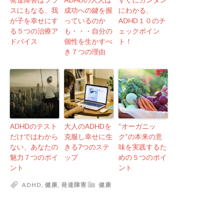
スにもなる、我
成功への鍵を握
にわかる、
が子を幸せにす
っているのか
ADHD１０のチ
る５つの治療ア
も・・・自分の
ェックポイン
ドバイス
個性を生かすべ
ト！
き７つの理由
ADHDのテスト
大人のADHDを
“オーガニッ
だけではわから
克服し幸せに生
ク”の本来の意
ない、あなたの
きる7つのステ
味を実践するた
魅力７つのポイ
ップ
めの５つのポイ
ント
ント
ADHD
,
健康
,
発達障害
健康