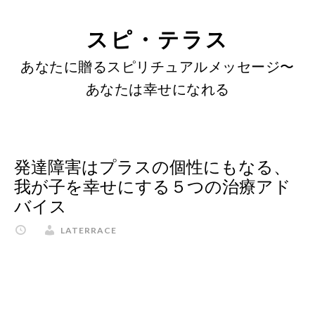
SKIP
Skip
Skip
to
to
LINKS
スピ・テラス
content
primary
あなたに贈るスピリチュアルメッセージ〜
sidebar
あなたは幸せになれる
発達障害はプラスの個性にもなる、
我が子を幸せにする５つの治療アド
バイス
LATERRACE