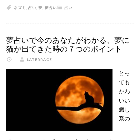
夢
ネズミ
,
占い
,
夢
,
夢占い
占い
占
い
で
ピ
夢占いで今のあなたがわかる、夢に
ン
猫が出てきた時の７つのポイント
チ
LATERRACE
を
予
とっ
言！
ても
ね
かわ
ず
いい
み
癒し
の
系の
夢
で