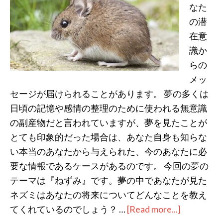
7
なた
つ
の潜
の
在意
パ
識か
タ
らの
ー
メッ
セージが届けられることがあります。 夢の多くは
ン
日頃の記憶や感情の整理のために使われる無意識
と
の副産物だと言われていますが、夢を見たことが
は？
とても印象的だった場合は、あなた自身も知らな
い本当のあなたから与えられた、今のあなたに必
要な情報であるケースがあるのです。 今回の夢の
テーマは『ねずみ』です。夢の中であなたが見た
ネズミはあなたの将来についてどんなことを教え
てくれているのでしょう？ …
[Read more...]
about