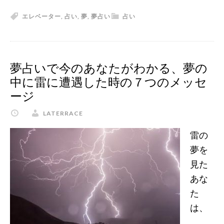
つ
夢
エレベーター
,
占い
,
夢
,
夢占い
占い
の
占
ポ
い
イ
で
ン
わ
夢占いで今のあなたがわかる、夢の
ト
か
中に雷に遭遇した時の７つのメッセ
る
ージ
あ
LATERRACE
な
た
雷の
の
夢を
心
見た
理、
あな
エ
た
レ
は、
ベ