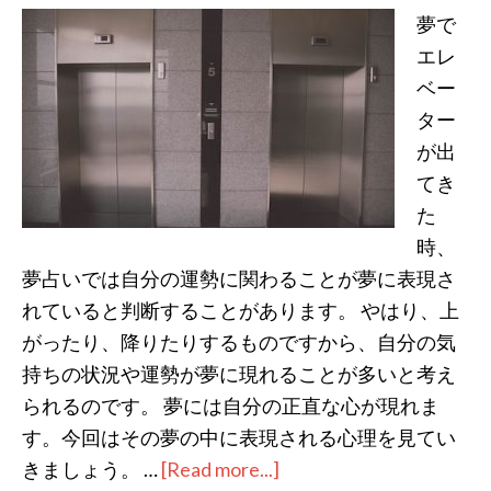
が
夢で
わ
エレ
か
ベー
る、
ター
夢
が出
に
てき
猫
た
が
時、
夢占いでは自分の運勢に関わることが夢に表現さ
出
れていると判断することがあります。 やはり、上
て
がったり、降りたりするものですから、自分の気
き
持ちの状況や運勢が夢に現れることが多いと考え
た
られるのです。 夢には自分の正直な心が現れま
時
す。今回はその夢の中に表現される心理を見てい
の
きましょう。 …
７
[Read more...]
about