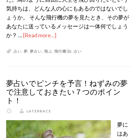
気持ちは、どんな人の心にもあるのではないでし
ょうか。 そんな飛行機の夢を見たとき、その夢が
あなたに送っているメッセージは一体何でしょう
か？ …
[Read more...]
about
夢
占い
,
夢
,
夢占い
,
飛ぶ
,
飛行機
占い
占
い
で
見
夢占いでピンチを予言！ねずみの夢
る
で注意しておきたい７つのポイン
飛
ト！
行
LATERRACE
機
の
夢に
夢〜
はあ