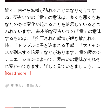
ー
近々、何やら転機が訪れることになりそうです
タ
ね。夢占いでの「雷」の意味は、良くも悪くもあ
ー
なたの身に変化が起こることを暗示していると言
が
われています。 基本的な夢占いでの「雷」の意味
出
するものは、「抑圧された感情が解き放たれる
て
時」「トラブルに巻き込まれる予感」「大チャン
き
スが到来する暗示」などがあります。 雷の夢のシ
た
チュエーションによって、夢占いの意味がそれぞ
時
れ変わってきます。詳しく見ていきましょう。 …
の
[Read more...]
about
７
夢
つ
夢
,
夢占い
,
雷
占い
占
の
い
ポ
で
イ