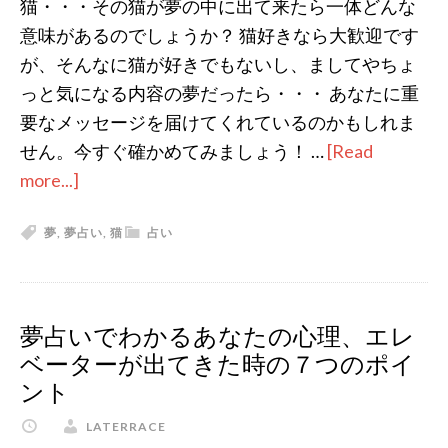
猫・・・その猫が夢の中に出て来たら一体どんな
注
意味があるのでしょうか？ 猫好きなら大歓迎です
意
が、そんなに猫が好きでもないし、ましてやちょ
し
っと気になる内容の夢だったら・・・ あなたに重
て
要なメッセージを届けてくれているのかもしれま
お
せん。今すぐ確かめてみましょう！ …
[Read
き
more...]
about
た
夢
い
夢
,
夢占い
,
猫
占い
占
７
い
つ
で
の
今
夢占いでわかるあなたの心理、エレ
ポ
の
ベーターが出てきた時の７つのポイ
イ
あ
ント
ン
な
ト！
LATERRACE
た