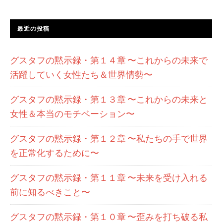
遇
し
最近の投稿
た
時
グスタフの黙示録・第１４章 〜これからの未来で
の
活躍していく女性たち＆世界情勢〜
７
つ
グスタフの黙示録・第１３章 〜これからの未来と
の
女性＆本当のモチベーション〜
メ
ッ
グスタフの黙示録・第１２章 〜私たちの手で世界
セ
を正常化するために〜
ー
グスタフの黙示録・第１１章 〜未来を受け入れる
ジ
前に知るべきこと〜
グスタフの黙示録・第１０章 〜歪みを打ち破る私