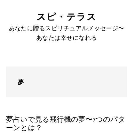
SKIP
Skip
Skip
to
to
LINKS
スピ・テラス
content
primary
あなたに贈るスピリチュアルメッセージ〜
sidebar
あなたは幸せになれる
夢
夢占いで見る飛行機の夢〜7つのパタ
ーンとは？