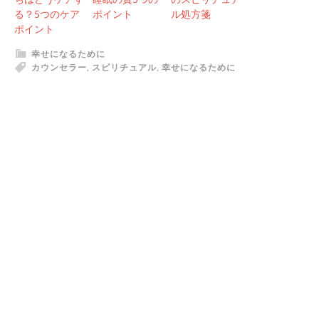
る？5つのケア
ポイント
ル処方箋
ポイント
幸せになるために
カウンセラー
,
スピリチュアル
,
幸せになるために
READER
PRIMARY
INTERACTIONS
SIDEBAR