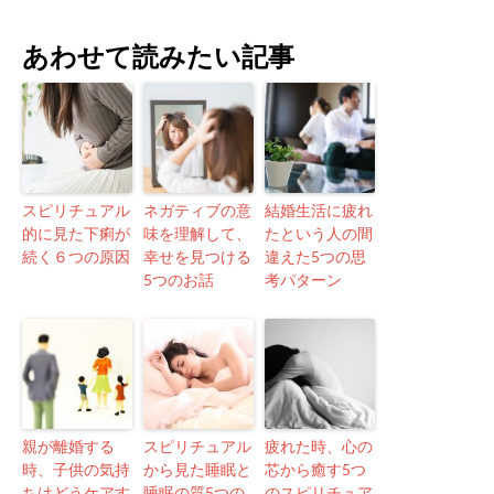
あわせて読みたい記事
スピリチュアル
ネガティブの意
結婚生活に疲れ
的に見た下痢が
味を理解して、
たという人の間
続く６つの原因
幸せを見つける
違えた5つの思
5つのお話
考パターン
親が離婚する
スピリチュアル
疲れた時、心の
時、子供の気持
から見た睡眠と
芯から癒す5つ
ちはどうケアす
睡眠の質5つの
のスピリチュア