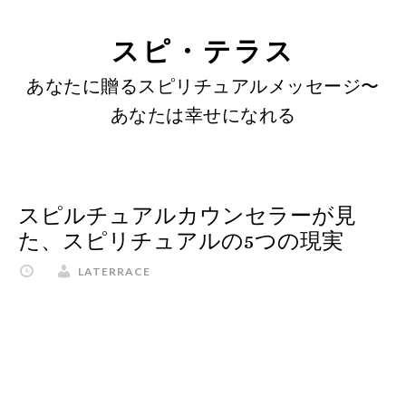
SKIP
Skip
Skip
to
to
LINKS
スピ・テラス
content
primary
あなたに贈るスピリチュアルメッセージ〜
sidebar
あなたは幸せになれる
スピルチュアルカウンセラーが見
た、スピリチュアルの5つの現実
LATERRACE