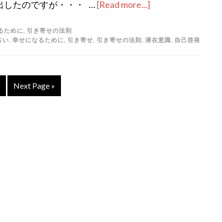
出したのですが・・・ …
[Read more...]
about
グ
るために
,
引き寄せの法則
ス
占い
,
幸せになるために
,
引き寄せ
,
引き寄せの法則
,
潜在意識
,
自己啓発
タ
フ
の
age
Next Page »
黙
示
録・
第
３
章
〜
歪
み
を