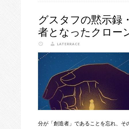
フ
の
グスタフの黙示録・
黙
者となったクロー
示
録・
LATERRACE
第
４
章
〜
輪
廻
転
生
に
翻
分が「創造者」であることを忘れ、そ