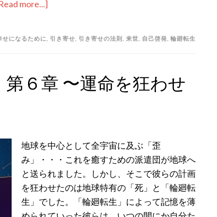
Read more...]
about
グ
ス
幸せになるために
,
引き寄せ
,
引き寄せの法則
,
来世
,
自己啓発
,
輪廻転生
タ
フ
の
第６章 〜運命を狂わせ
黙
示
録・
第
７
地球を中心として全宇宙に及ぶ「歪
章
み」・・・これを癒すための派遣団が地球へ
〜
と送られました。しかし、そこで彼らの計画
後
を狂わせたのは地球特有の「死」と「輪廻転
か
生」でした。「輪廻転生」によって記憶を薄
ら
められていった彼らは、いつの間にか自分た