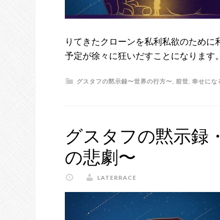
りてきたクローンを私利私欲のために
予定が徐々に狂いだすことになります。
グスタフの黙示録〜世界の行方〜
,
前世
,
幸せにな
グスタフの黙示録
の悲劇〜
LATERRACE