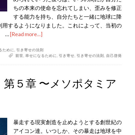
現
ちの本来の使命を忘れてしまい、歪みを修正
れ
する能力を持ち、自分たちと一緒に地球に降
た
利用するようになりました。これによって、当初の
刺
 …
[Read more...]
about
客
グ
るために
,
引き寄せの法則
た
ス
前世
,
幸せになるために
,
引き寄せ
,
引き寄せの法則
,
自己啓発
ち〜
タ
フ
の
・第５章 〜メソポタミア
黙
示
録・
第
６
暴走する現実創造を止めようとする創世紀の
章
アイコン達。いつしか、その暴走は地球を中