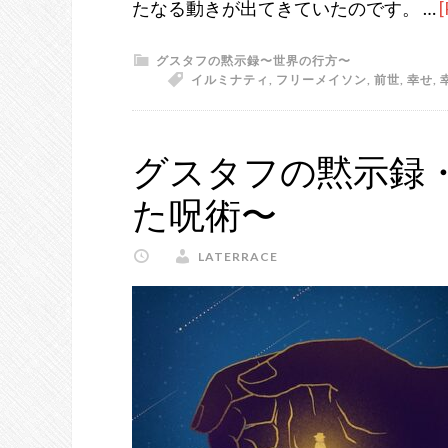
たなる動きが出てきていたのです。 …
[
グスタフの黙示録〜世界の行方〜
イルミナティ
,
フリーメイソン
,
前世
,
幸せ
,
グスタフの黙示録・
た呪術〜
LATERRACE