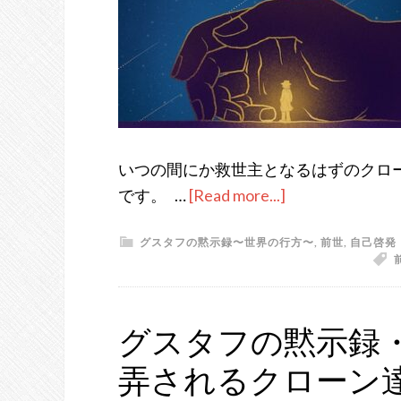
いつの間にか救世主となるはずのクロ
です。 …
[Read more...]
about
グ
グスタフの黙示録〜世界の行方〜
,
前世
,
自己啓発
ス
タ
フ
の
グスタフの黙示録・
黙
弄されるクローン
示