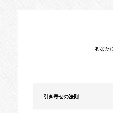
SKIP
Skip
Skip
to
to
LINKS
content
primary
sidebar
あなた
引き寄せの法則