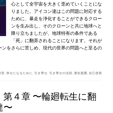
〜
心として全宇宙を大きく歪めていくことにな
運
りました。アイコン達はこの問題に対応する
命
ために、暴走を浄化することができるクロー
を
ンを生み出し、そのクローンと共に地球へと
狂
降り立ちましたが、地球特有の条件である
わ
「死」に翻弄されることになります。それが
せ
ーンをさらに苦しめ、現代の世界の問題へと至るの
た
呪
術〜
前世
,
幸せになるために
,
引き寄せ
,
引き寄せの法則
,
潜在意識
,
自己啓発
第４章 〜輪廻転生に翻
達〜