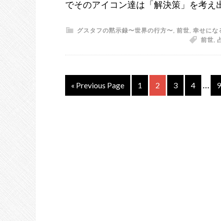
弄
でそのアイコン達は「解決策」を考え
さ
グスタフの黙示録〜世界の行方〜
,
前世
れ
,
幸せにな
前世
,
る
ク
ロ
…
« Previous Page
Page
1
Page
2
Page
3
Page
4
P
9
ー
ン
達〜