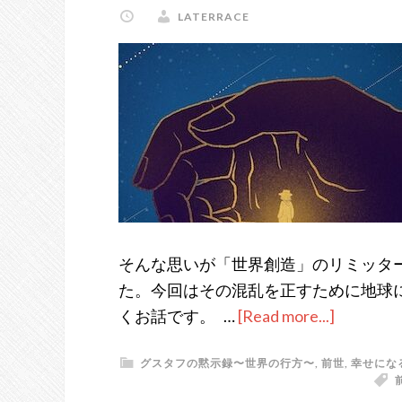
録・
LATERRACE
第
５
章
〜
メ
ソ
ポ
タ
ミ
ア
そんな思いが「世界創造」のリミッタ
の
た。今回はその混乱を正すために地球
悲
くお話です。 …
[Read more...]
about
劇〜
グ
グスタフの黙示録〜世界の行方〜
,
前世
,
幸せにな
ス
タ