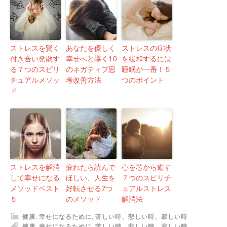
ストレスを賢く
あなたを優しく
ストレスの症状
付き合い発散す
幸せへと導く10
を緩和するには
る７つのスピリ
のネガティブ思
睡眠が一番！５
チュアルメソッ
考改善方法
つのポイント
ド
ストレスを解消
疲れたら読んで
心を芯から癒す
して幸せになる
ほしい、人生を
７つのスピリチ
メソッドベスト
好転させる7つ
ュアルストレス
５
のメソッド
解消法
健康
,
幸せになるために
,
苦しい時、悲しい時、寂しい時
健康
,
幸せになるために
,
苦しい時、悲しい時、寂しい時