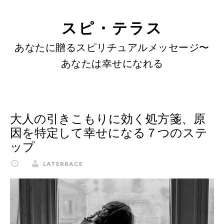
SKIP
Skip
Skip
to
to
LINKS
スピ・テラス
content
primary
あなたに贈るスピリチュアルメッセージ〜
sidebar
あなたは幸せになれる
大人の引きこもりに効く処方箋、原
因を特定して幸せになる７つのステ
ップ
LATERRACE